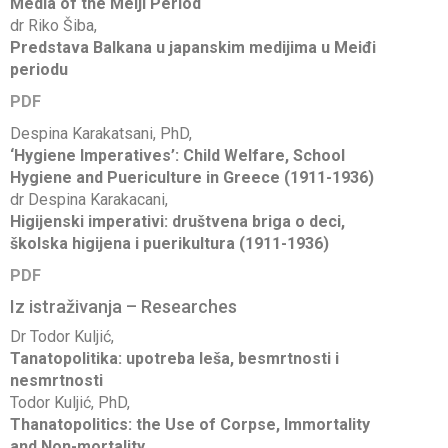
Media of the Meiji Period
dr Riko Šiba,
Predstava Balkana u japanskim medijima u Meiđi
periodu
PDF
Despina Karakatsani, PhD,
‘Hygiene Imperatives’: Child Welfare, School
Hygiene and Puericulture in Greece (1911-1936)
dr Despina Karakacani,
Higijenski imperativi: društvena briga o deci,
školska higijena i puerikultura (1911-1936)
PDF
Iz istraživanja – Researches
Dr Todor Kuljić,
Tanatopolitika: upotreba leša, besmrtnosti i
nesmrtnosti
Todor Kuljić, PhD,
Thanatopolitics: the Use of Corpse, Immortality
and Non-mortality