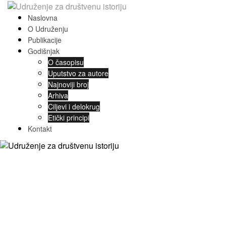
Naslovna
O Udruženju
Publikacije
Godišnjak
O časopisu
Uputstvo za autore
Najnoviji broj
Arhiva
Ciljevi i delokrug
Etički principi
Kontakt