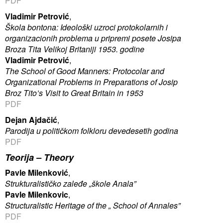
PDF
Vladimir Petrović
,
Škola bontona: Ideološki uzroci protokolarnih i
organizacionih problema u pripremi posete Josipa
Broza Tita Velikoj Britaniji 1953. godine
Vladimir Petrović
,
The School of Good Manners: Protocolar and
Organizational Problems in Preparations of Josip
Broz Tito’s Visit to Great Britain in 1953
PDF
Dejan Ajdačić
,
Parodija u političkom folkloru devedesetih godina
PDF
Teorija –
Theory
Pavle Milenković
,
Strukturalističko zaleđe „škole Anala”
Pavle Milenkovic
,
Structuralistic Heritage of the „ School of Annales”
PDF