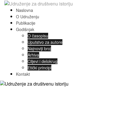
Naslovna
O Udruženju
Publikacije
Godišnjak
O časopisu
Uputstvo za autore
Najnoviji broj
Arhiva
Ciljevi i delokrug
Etički principi
Kontakt