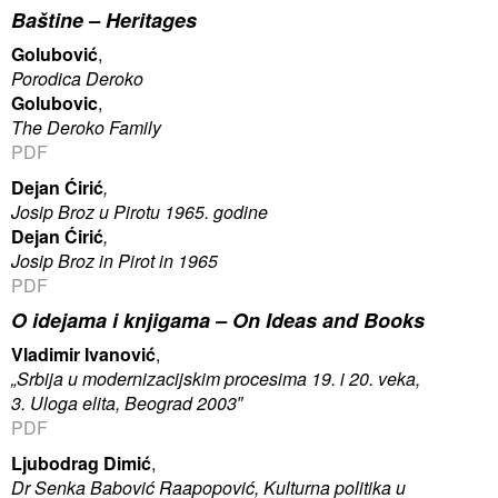
Baštine –
Heritages
Golubović
,
Porodica Deroko
Golubovic
,
The Deroko Family
PDF
Dejan Ćirić
,
Josip Broz u Pirotu 1965. godine
Dejan Ćirić
,
Josip Broz in Pirot in 1965
PDF
O idejama i knjigama –
On Ideas and Books
Vladimir Ivanović
,
„Srbija u modernizacijskim procesima 19. i 20. veka,
3. Uloga elita, Beograd 2003″
PDF
Ljubodrag Dimić
,
Dr Senka Babović Raapopović, Kulturna politika u