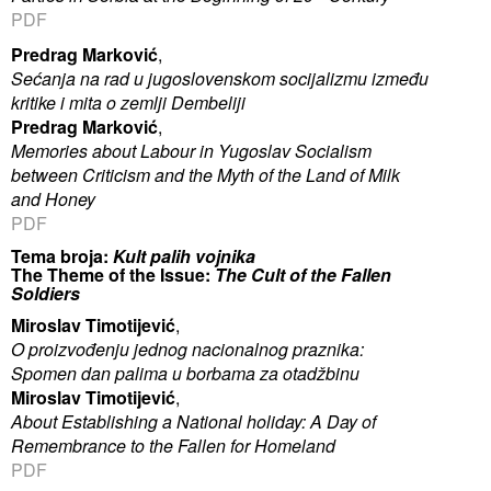
PDF
Predrag Marković
,
Sećanja na rad u jugoslovenskom socijalizmu između
kritike i mita o zemlji Dembeliji
Predrag Marković
,
Memories about Labour in Yugoslav Socialism
between Criticism and the Myth of the Land of Milk
and Honey
PDF
Tema broja:
Kult palih vojnika
The Theme of the Issue:
The Cult of the Fallen
Soldiers
Miroslav Timotijević
,
O proizvođenju jednog nacionalnog praznika:
Spomen dan palima u borbama za otadžbinu
Miroslav Timotijević
,
About Establishing a National holiday: A Day of
Remembrance to the Fallen for Homeland
PDF