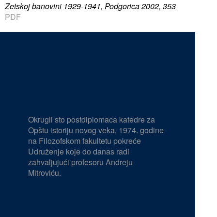
Zetskoj banovini 1929-1941, Podgorica 2002, 353
PDF
Okrugli sto postdiplomaca katedre za
Opštu istoriju novog veka, 1974. godine
na Filozofskom fakultetu pokreće
Udruženje koje do danas radi
zahvaljujući profesoru Andreju
Mitroviću.