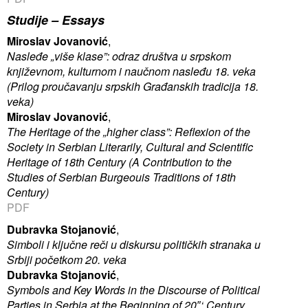
Studije –
Essays
Miroslav Jovanović
,
Nasleđe „više klase”: odraz društva u srpskom
književnom, kulturnom i naučnom nasleđu 18. veka
(Prilog proučavanju srpskih Građanskih tradicija 18.
veka)
Miroslav Jovanović
,
The Heritage of the „higher class”: Reflexion of the
Society in Serbian Literarily, Cultural and Scientific
Heritage of 18th Century (A Contribution to the
Studies of Serbian Burgeouis Traditions of 18th
Century)
PDF
Dubravka Stojanović
,
Simboli i ključne reči u diskursu političkih stranaka u
Srbiji početkom 20. veka
Dubravka Stojanović
,
Symbols and Key Words in the Discourse of Political
Parties in Serbia at the Beginning of 20″‘ Century