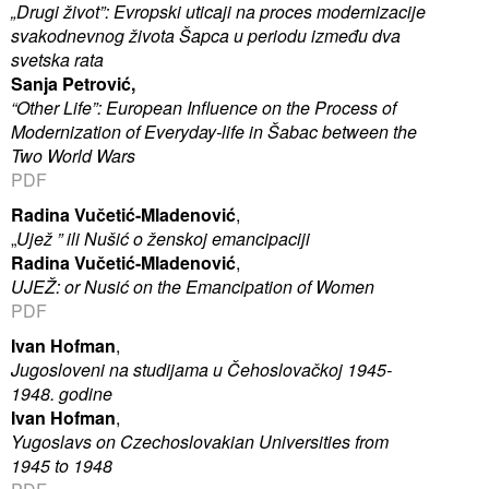
„Drugi život”: Evropski uticaji na proces modernizacije
svakodnevnog života Šapca u periodu između dva
svetska rata
Sanja Petrović,
“Other Life”: European Influence on the Process of
Modernization of Everyday-life in Šabac between the
Two World Wars
PDF
Radina Vučetić-Mladenović
,
„
Ujež ” ili Nušić o ženskoj emancipaciji
Radina Vučetić-Mladenović
,
UJEŽ: or Nusić on the Emancipation of Women
PDF
Ivan Hofman
,
Jugosloveni na studijama u Čehoslovačkoj 1945-
1948. godine
Ivan Hofman
,
Yugoslavs on Czechoslovakian Universities from
1945 to 1948