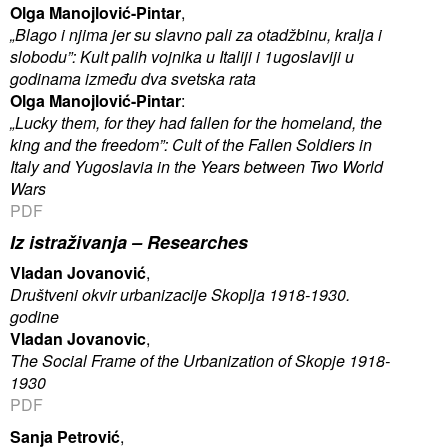
Olga Manojlović-Pintar
,
„Blago i njima jer su slavno pali za otadžbinu, kralja i
slobodu”: Kult palih vojnika u Italiji i 1ugoslaviji u
godinama između dva svetska rata
Olga Manojlović-Pintar
:
„Lucky them, for they had fallen for the homeland, the
king and the freedom”: Cult of the Fallen Soldiers in
Italy and Yugoslavia in the Years between Two World
Wars
PDF
Iz istraživanja –
Researches
Vladan Jovanović
,
Društveni okvir urbanizacije Skoplja 1918-1930.
godine
Vladan Jovanovic
,
The Social Frame of the Urbanization of Skopje 1918-
1930
PDF
Sanja Petrović
,