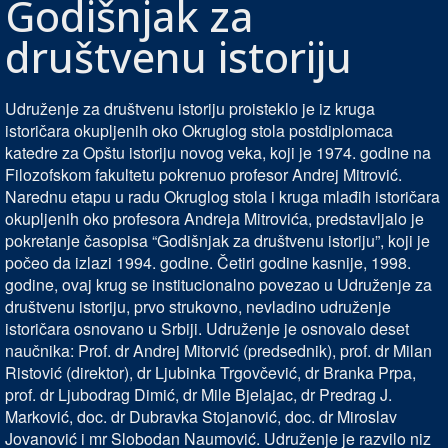
Godišnjak za
društvenu istoriju
Udruženje za društvenu istoriju proisteklo je iz kruga
istoričara okupljenih oko Okruglog stola postdiplomaca
katedre za Opštu istoriju novog veka, koji je 1974. godine na
Filozofskom fakultetu pokrenuo profesor Andrej Mitrović.
Narednu etapu u radu Okruglog stola i kruga mlađih istoričara
okupljenih oko profesora Andreja Mitrovića, predstavljalo je
pokretanje časopisa “Godišnjak za društvenu istoriju”, koji je
počeo da izlazi 1994. godine. Četiri godine kasnije, 1998.
godine, ovaj krug se institucionalno povezao u Udruženje za
društvenu istoriju, prvo strukovno, nevladino udruženje
istoričara osnovano u Srbiji. Udruženje je osnovalo deset
naučnika: Prof. dr Andrej Mitorvić (predsednik), prof. dr Milan
Ristović (direktor), dr Ljubinka Trgovčević, dr Branka Prpa,
prof. dr Ljubodrag Dimić, dr Mile Bjelajac, dr Predrag J.
Marković, doc. dr Dubravka Stojanović, doc. dr Miroslav
Jovanović i mr Slobodan Naumović. Udruženje je razvilo niz