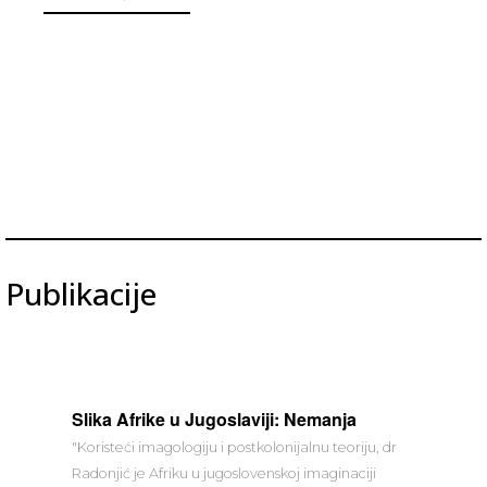
Publikacije
Slika Afrike u Jugoslaviji: Nemanja
"Koristeći imagologiju i postkolonijalnu teoriju, dr
Radonjić je Afriku u jugoslovenskoj imaginaciji