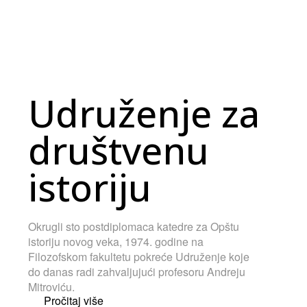
Udruženje za
društvenu
istoriju
Okrugli sto postdiplomaca katedre za Opštu
istoriju novog veka, 1974. godine na
Filozofskom fakultetu pokreće Udruženje koje
do danas radi zahvaljujući profesoru Andreju
Mitroviću.
Pročitaj više