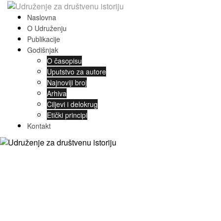
Naslovna
O Udruženju
Publikacije
Godišnjak
O časopisu
Uputstvo za autore
Najnoviji broj
Arhiva
Ciljevi i delokrug
Etički principi
Kontakt