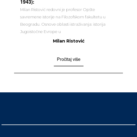
1943):
Milan Ristović redovni je profesor Opšte
savremene istorije na Filozofskom fakultetu u
Beogradu. Osnove oblasti istraživanja: istorija
Jugoistočne Evrope u
Milan Ristović
Pročitaj više