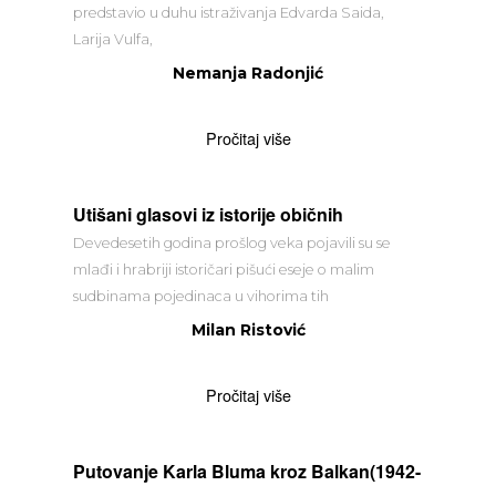
predstavio u duhu istraživanja Edvarda Saida,
Larija Vulfa,
Nemanja Radonjić
Pročitaj više
Utišani glasovi iz istorije običnih
Devedesetih godina prošlog veka pojavili su se
mlađi i hrabriji istoričari pišući eseje o malim
sudbinama pojedinaca u vihorima tih
Milan Ristović
Pročitaj više
Putovanje Karla Bluma kroz Balkan(1942-