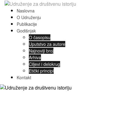
Naslovna
O Udruženju
Publikacije
Godišnjak
O časopisu
Uputstvo za autore
Najnoviji broj
Arhiva
Ciljevi i delokrug
Etički principi
Kontakt