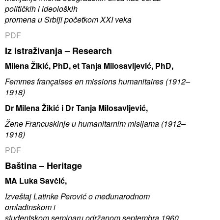
političkih i ideoloških
promena u Srbiji početkom XXI veka
PDF
Iz istraživanja – Research
Milena Žikić, PhD, et Tanja Milosavljević, PhD,
Femmes françaises en missions humanitaires (1912–
1918)
Dr Milena Žikić i Dr Tanja Milosavljević,
Žene Francuskinje u humanitarnim misijama (1912–
1918)
PDF
Ba
ština –
Heritage
MA Luka Savčić,
Izveštaj Latinke Perović o međunarodnom
omladinskom i
studentskom seminaru održanom septembra 1960.