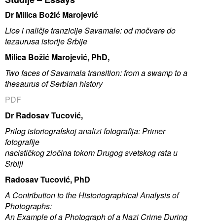
Dr Milica Božić Marojević
Lice i naličje tranzicije Savamale: od močvare do
tezaurusa
istorije Srbije
Milica Božić Marojević, PhD,
Two faces of Savamala transition: from a swamp to a
thesaurus of Serbian history
PDF
Dr Radosav Tucović,
Prilog istoriografskoj analizi fotografija: Primer
fotografije
nacističkog zločina tokom Drugog svetskog rata u
Srbiji
Radosav Tucović, PhD
A Contribution to the Historiographical Analysis of
Photographs:
An Example of a Photograph of a Nazi Crime During