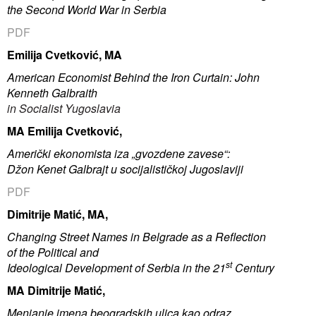
the Second World War in Serbia
PDF
Emilija Cvetković, MA
American Economist Behind the Iron Curtain: John
Kenneth Galbraith
in Socialist Yugoslavia
MA Emilija Cvetković,
Američki ekonomista iza „gvozdene zavese“:
Džon Kenet Galbrajt u socijalističkoj Jugoslaviji
PDF
Dimitrije Matić, MA,
Changing Street Names in Belgrade as a Reflection
of the Political and
st
Ideological Development of Serbia in the 21
Century
MA Dimitrije Matić,
Menjanje imena beogradskih ulica kao odraz